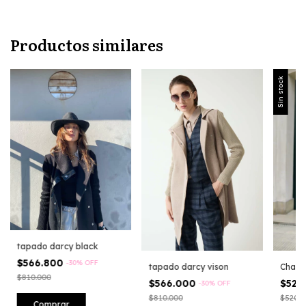
Productos similares
Sin stock
tapado darcy black
$566.800
-
30
%
OFF
tapado darcy vison
Chalec
$810.000
$566.000
$520
-
30
%
OFF
$810.000
$520.0
Comprar