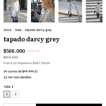
Inicio
.
Sale
.
tapado darcy grey
tapado darcy grey
$566.000
-
30
%
OFF
$810.000
Precio sin impuestos
$467.768,60
24
cuotas de
$49.994,31
Ver más detalles
Talle:
1
1
2