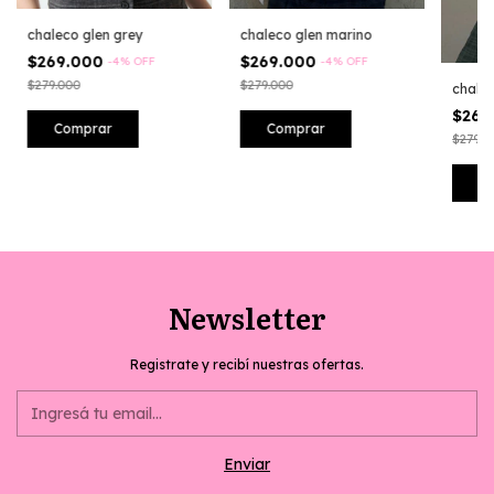
chaleco glen grey
chaleco glen marino
$269.000
$269.000
-
4
%
OFF
-
4
%
OFF
$279.000
$279.000
chalec
$269
Comprar
Comprar
$279.0
C
Newsletter
Registrate y recibí nuestras ofertas.